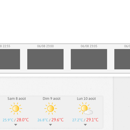
8 22:55
06/08 23:00
06/08 23:05
06/
Sam 8 août
Dim 9 août
Lun 10 août
28.0°C
29.6°C
29.1°C
25.9°C
/
26.8°C
/
27.2°C
/