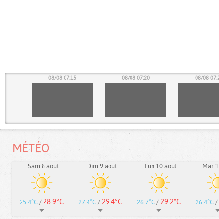
10
08/08 07:15
08/08 07:20
08/08 07:
MÉTÉO
Sam 8 août
Dim 9 août
Lun 10 août
Mar 1
28.9°C
29.4°C
29.2°C
25.4°C
/
27.4°C
/
26.7°C
/
26.4°C
/