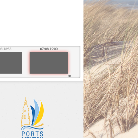
08 18:55
07/08 19:00