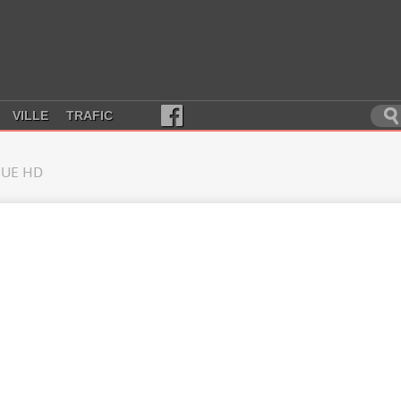
VILLE
TRAFIC
UE HD