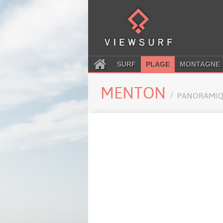
SURF
PLAGE
MONTAGNE
MENTON
PANORAMIQ