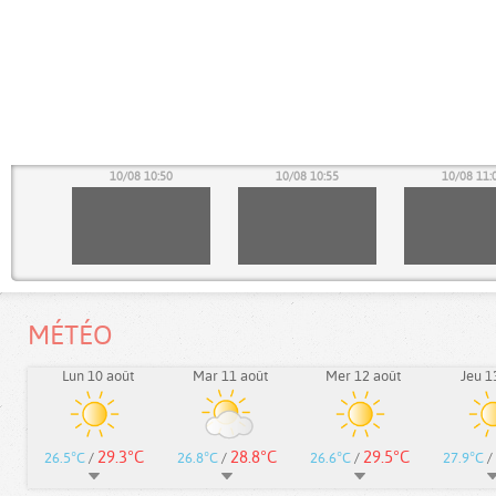
45
10/08 10:50
10/08 10:55
10/08 11:
MÉTÉO
Lun 10 août
Mar 11 août
Mer 12 août
Jeu 1
29.3°C
28.8°C
29.5°C
26.5°C
/
26.8°C
/
26.6°C
/
27.9°C
/