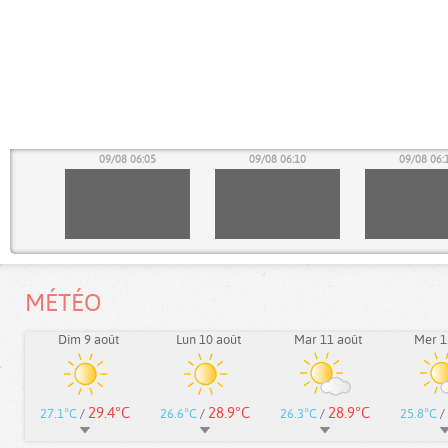
00
09/08 06:05
09/08 06:10
09/08 06:
MÉTÉO
Dim 9 août
Lun 10 août
Mar 11 août
Mer 1
29.4°C
28.9°C
28.9°C
27.1°C
/
26.6°C
/
26.3°C
/
25.8°C
/