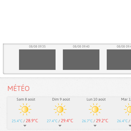
30
08/08 09:35
08/08 09:40
08/08 09:
MÉTÉO
Sam 8 août
Dim 9 août
Lun 10 août
Mar 1
28.9°C
29.4°C
29.2°C
25.4°C
/
27.4°C
/
26.7°C
/
26.4°C
/