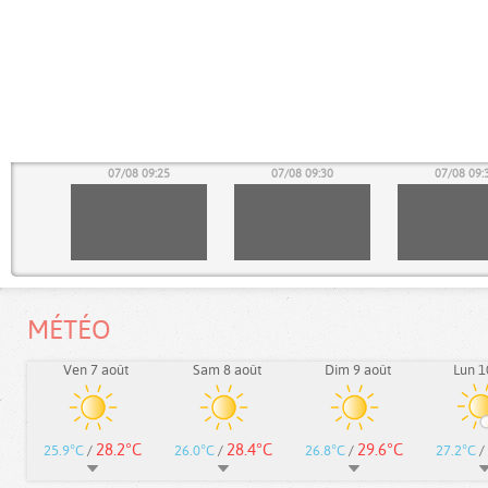
20
07/08 09:25
07/08 09:30
07/08 09:
MÉTÉO
Ven 7 août
Sam 8 août
Dim 9 août
Lun 1
28.2°C
28.4°C
29.6°C
25.9°C
/
26.0°C
/
26.8°C
/
27.2°C
/