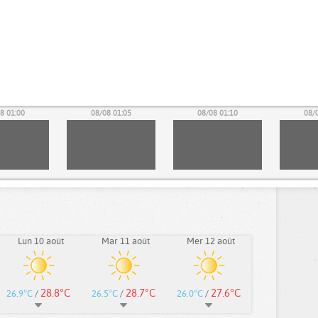
8 01:00
08/08 01:05
08/08 01:10
08/
Lun 10 août
Mar 11 août
Mer 12 août
28.8°C
28.7°C
27.6°C
26.9°C
/
26.5°C
/
26.0°C
/