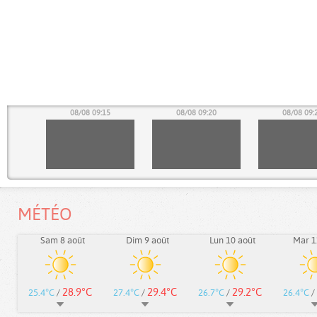
10
08/08 09:15
08/08 09:20
08/08 09:
MÉTÉO
Sam 8 août
Dim 9 août
Lun 10 août
Mar 1
28.9°C
29.4°C
29.2°C
25.4°C
/
27.4°C
/
26.7°C
/
26.4°C
/