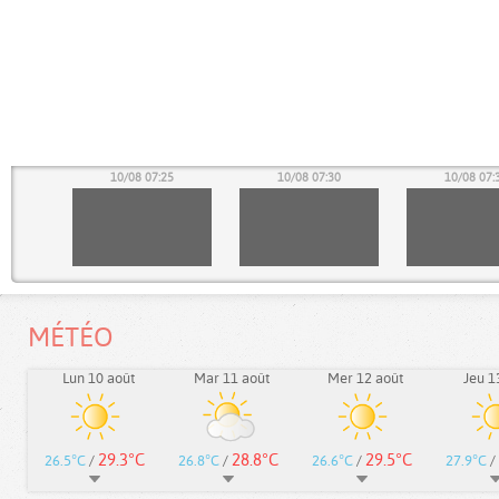
20
10/08 07:25
10/08 07:30
10/08 07:
MÉTÉO
Lun 10 août
Mar 11 août
Mer 12 août
Jeu 1
29.3°C
28.8°C
29.5°C
26.5°C
/
26.8°C
/
26.6°C
/
27.9°C
/