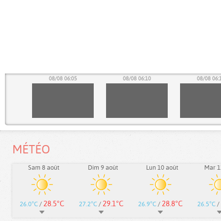
00
08/08 06:05
08/08 06:10
08/08 06:
MÉTÉO
Sam 8 août
Dim 9 août
Lun 10 août
Mar 1
28.5°C
29.1°C
28.8°C
26.0°C
/
27.2°C
/
26.9°C
/
26.5°C
/