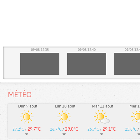
30
09/08 12:35
09/08 12:40
09/08 12:
MÉTÉO
Dim 9 août
Lun 10 août
Mar 11 août
Mer 1
29.7°C
29.0°C
29.1°C
27.2°C
/
26.7°C
/
26.7°C
/
25.8°C
/