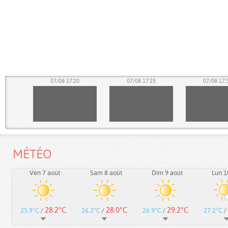
15
07/08 17:20
07/08 17:25
07/08 17:
MÉTÉO
Ven 7 août
Sam 8 août
Dim 9 août
Lun 1
28.2°C
28.0°C
29.2°C
25.9°C
/
26.2°C
/
26.9°C
/
27.2°C
/