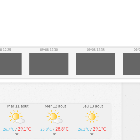
8 12:25
09/08 12:30
09/08 12:35
09/
Mar 11 août
Mer 12 août
Jeu 13 août
29.1°C
28.8°C
29.1°C
26.7°C
/
25.8°C
/
26.1°C
/