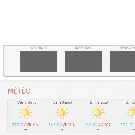
30
07/08 06:35
07/08 06:40
07/08 06:
MÉTÉO
Ven 7 août
Sam 8 août
Dim 9 août
Lun 1
28.2°C
28.4°C
29.6°C
25.7°C
/
26.0°C
/
26.8°C
/
27.2°C
/