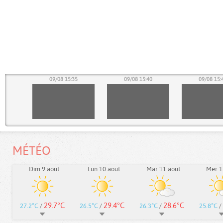
30
09/08 15:35
09/08 15:40
09/08 15:
MÉTÉO
Dim 9 août
Lun 10 août
Mar 11 août
Mer 1
29.7°C
29.4°C
28.6°C
27.2°C
/
26.5°C
/
26.3°C
/
25.8°C
/