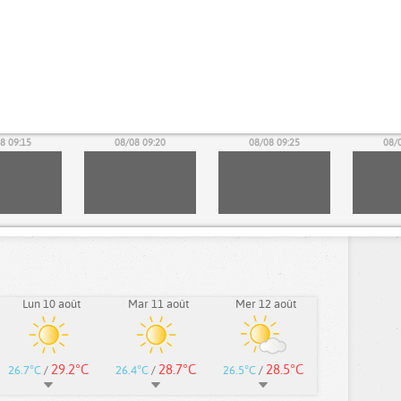
8 09:15
08/08 09:20
08/08 09:25
08/
Lun 10 août
Mar 11 août
Mer 12 août
29.2°C
28.7°C
28.5°C
26.7°C
/
26.4°C
/
26.5°C
/