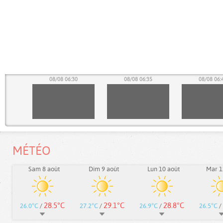
25
08/08 06:30
08/08 06:35
08/08 06:
MÉTÉO
Sam 8 août
Dim 9 août
Lun 10 août
Mar 1
28.5°C
29.1°C
28.8°C
26.0°C
/
27.2°C
/
26.9°C
/
26.5°C
/