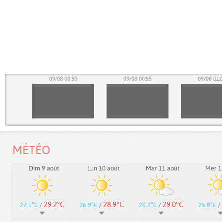
45
09/08 00:50
09/08 00:55
09/08 01:
MÉTÉO
Dim 9 août
Lun 10 août
Mar 11 août
Mer 1
29.2°C
28.9°C
29.0°C
27.1°C
/
26.9°C
/
26.3°C
/
25.8°C
/