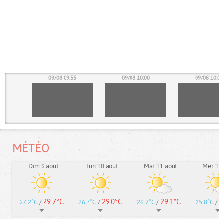
50
09/08 09:55
09/08 10:00
09/08 10:
MÉTÉO
Dim 9 août
Lun 10 août
Mar 11 août
Mer 1
29.7°C
29.0°C
29.1°C
27.2°C
/
26.7°C
/
26.7°C
/
25.8°C
/