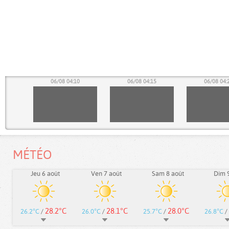
05
06/08 04:10
06/08 04:15
06/08 04:
MÉTÉO
Jeu 6 août
Ven 7 août
Sam 8 août
Dim 9
28.2°C
28.1°C
28.0°C
26.2°C
/
26.0°C
/
25.7°C
/
26.8°C
/