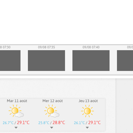
8 07:30
09/08 07:35
09/08 07:40
09/
Mar 11 août
Mer 12 août
Jeu 13 août
29.1°C
28.8°C
29.1°C
26.7°C
/
25.8°C
/
26.1°C
/