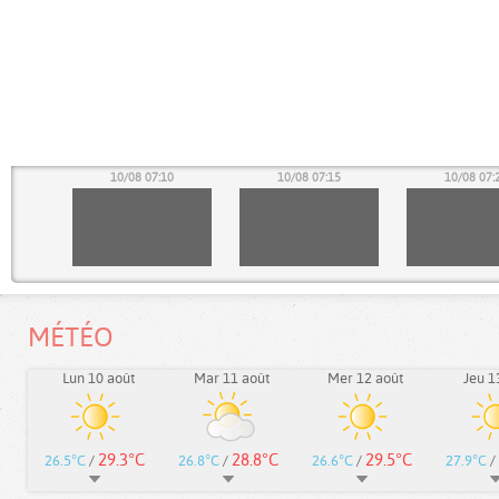
05
10/08 07:10
10/08 07:15
10/08 07:
MÉTÉO
Lun 10 août
Mar 11 août
Mer 12 août
Jeu 1
29.3°C
28.8°C
29.5°C
26.5°C
/
26.8°C
/
26.6°C
/
27.9°C
/