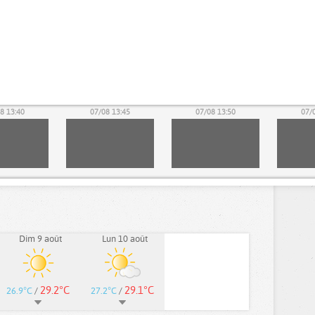
8 13:40
07/08 13:45
07/08 13:50
07/
Dim 9 août
Lun 10 août
29.2°C
29.1°C
26.9°C
/
27.2°C
/