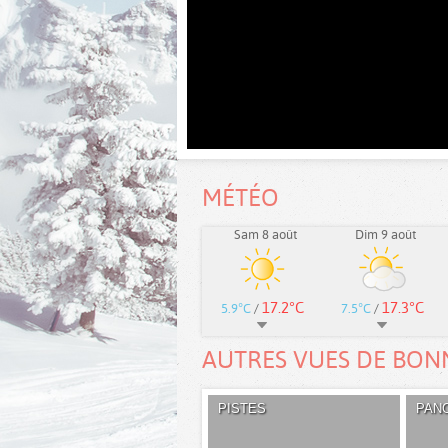
MÉTÉO
Sam 8 août
Dim 9 août
17.2°C
17.3°C
5.9°C
/
7.5°C
/
AUTRES VUES DE BON
PISTES
PAN