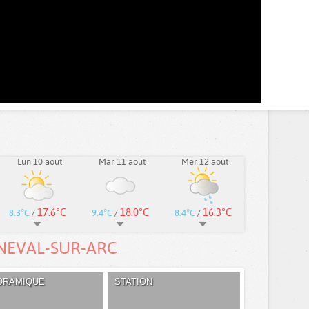
Lun 10 août
Mar 11 août
Mer 12 août
17.6°C
18.0°C
16.3°C
8.3°C
/
9.4°C
/
8.4°C
/
NEVAL-SUR-ARC
ORAMIQUE
STATION