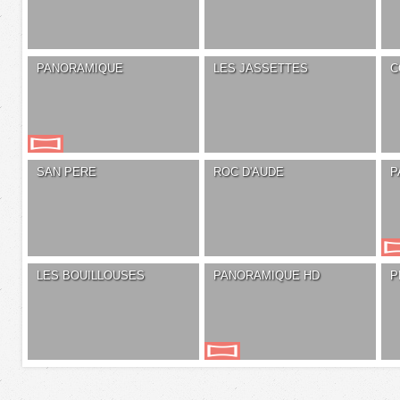
PANORAMIQUE
LES JASSETTES
C
SAN PERE
ROC D'AUDE
P
LES BOUILLOUSES
PANORAMIQUE HD
P