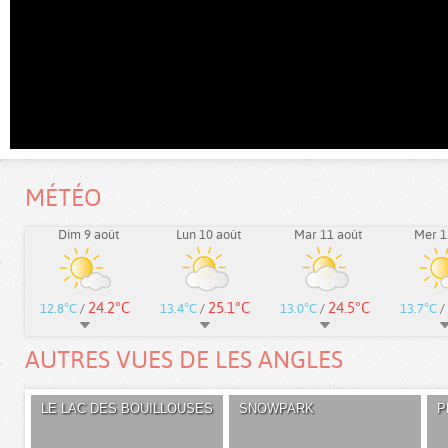
MÉTÉO
Dim 9 août
Lun 10 août
Mar 11 août
Mer 1
24.2°C
25.1°C
24.5°C
12.8°C
/
13.4°C
/
13.0°C
/
13.7°C
/
AUTRES VUES DE LES ANGLES
LE LAC DES BOUILLOUSES
SNOWPARK
P