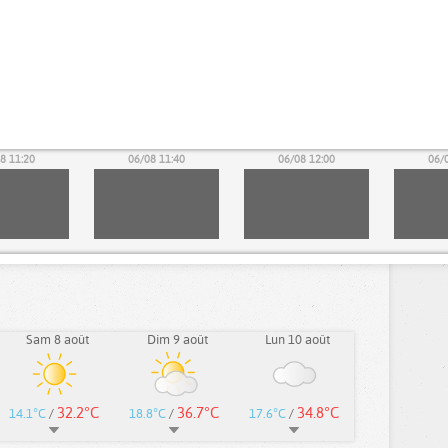
8 11:20
06/08 11:40
06/08 12:00
06/
Sam 8 août
Dim 9 août
Lun 10 août
32.2°C
36.7°C
34.8°C
14.1°C
/
18.8°C
/
17.6°C
/